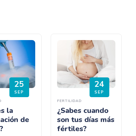
25
24
SEP
SEP
D
FERTILIDAD
s la
¿Sabes cuando
ación de
son tus días más
?
fértiles?