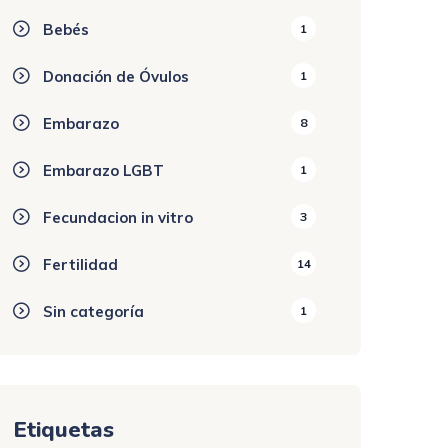
Bebés
1
Donación de Óvulos
1
Embarazo
8
Embarazo LGBT
1
Fecundacion in vitro
3
Fertilidad
14
Sin categoría
1
Etiquetas