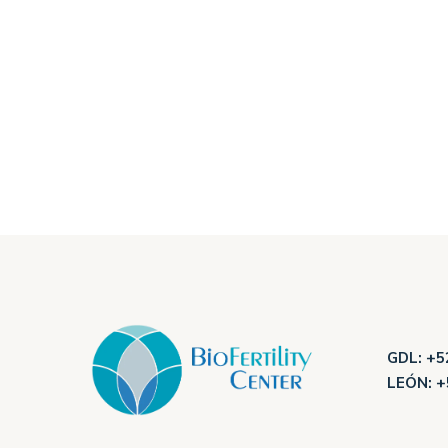
GDL:
+52
LEÓN:
+