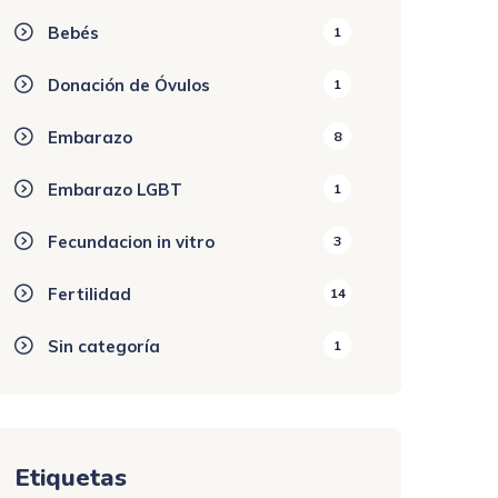
Bebés
1
Donación de Óvulos
1
Embarazo
8
Embarazo LGBT
1
Fecundacion in vitro
3
Fertilidad
14
Sin categoría
1
Etiquetas